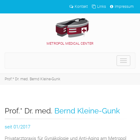
Kontakt
Links
Impressum
METROPOL MEDICAL CENTER
Toggle
navigat
Prof.* Dr. med. Bernd Kleine-Gunk
Prof.* Dr. med.
Bernd Kleine-Gunk
seit 01/2017
Privatarztpraxis für Gynäkologie und Anti-Aging am Metropol